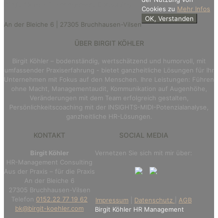
Birgit Köhler HR Management Consulting
Cookies zu
Mehr Infos
OK, Verstanden
An der Bleiche 6 | 27305 Bruchhausen-Vilsen
ÜBER BIRGIT KÖHLER
Birgit Köhler – bodenständig, wertschätzend und humorvoll, mit
umfassender Praxiserfahrung - bietet ganzheitliche Lösungen für Ihr
Unternehmen mit Fokus auf den Menschen. Ihre Leistungen: Führen
ohne Macht, Managementaudit, Kommunikation auf Augenhöhe,
Veränderungen mit dem Team erfolgreich gestalten,
Persönlichkeitscoaching mit der INSIGHTS-MIDI-Potenzialanalyse,
ganzheitliche HR-Lösungen.
KONTAKT
SOCIAL MEDIA
Birgit Köhler
Vernetzen Sie sich mit mir über:
HR-Management Consulting
Aus der Praxis – für die Praxis
An der Bleiche 6
27305 Bruchhausen-Vilsen
Telefon
0152.22 77 19 62
Impressum
|
Datenschutz
|
AGB
bk@birgit-koehler.com
Birgit Köhler HR Management